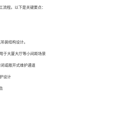
施工流程。以下是关键要点：
吊装结构设计‌
。
用于大厦大厅等小间距场景‌
封闭或敞开式维护通道‌
护设计‌
‌