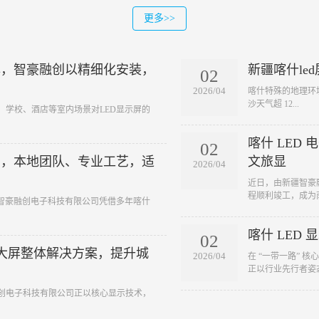
更多>>
牌，智豪融创以精细化安装，
新疆喀什le
02
2026/04
​喀什特殊的地理环
沙天气超 12...
、学校、酒店等室内场景对LED显示屏的
喀什 LED
02
创，本地团队、专业工艺，适
文旅显
2026/04
​近日，由新疆智豪
程顺利竣工，成为南疆
疆智豪融创电子科技有限公司凭借多年喀什
喀什 LED
02
 大屏整体解决方案，提升城
2026/04
​在 “一带一路”
正以行业先行者姿态，
融创电子科技有限公司正以核心显示技术，