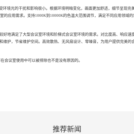
受环境光的干扰和影响很小。根据环境明暗变化，画面更加舒适，细节呈现完美
亮的会议室的应用需求。支持1000K到10000K的色温大范围调节，满足不同应
显示，较好地满足了大型会议室环境和阶梯式会议室环境的需求。对比度高、响应速
维护，节省维护空间。高效散热、无风扇设计、零噪音，为用户提供完美的会议
屏在会议室使用中可以被排除也不是没有原因的。
推荐新闻