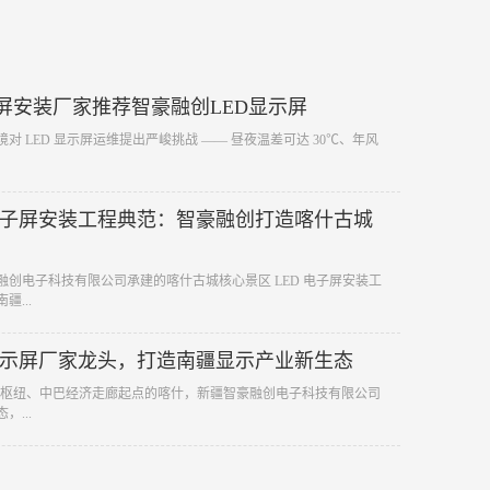
d屏安装厂家推荐智豪融创LED显示屏
境对 LED 显示屏运维提出严峻挑战 —— 昼夜温差可达 30℃、年风
 电子屏安装工程典范：智豪融创打造喀什古城
融创电子科技有限公司承建的喀什古城核心景区 LED 电子屏安装工
...
 显示屏厂家龙头，打造南疆显示产业新生态
 核心枢纽、中巴经济走廊起点的喀什，新疆智豪融创电子科技有限公司
...