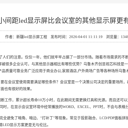
小间距led显示屏比会议室的其他显示屏更
作者：新疆led显示屏工程 发布时间：2026-04-01 11:11:19 浏览量：
134
引起了人们的注意。仅仅一年，他们就牢牢占据了一部分市场。随着市场需求的不
示屏被很多企业认可，与其他显示器相比有哪些优势？乌鲁木齐创显视芯科技是一家多
务产品质量可靠业务广泛应用于商业办公,家居酒店,户外商场广告等各种场所乌鲁
屏，要在会议室使用需要满足哪些条件？会议室是一个决策公司决定的重要场所
方面也有很好的效果。
不间断工作，累计超长寿命10万小时，在此期间无需更换灯具和光源。而且还可
时，在显示会议室环境中经常播放的WORD、EXCEL、PPT时，不会与表
全避免了暗角、暗边、“打补丁”等现象。常见于投影融合、LCD/PDP面板拼
清LED显示方案更是无与伦比。