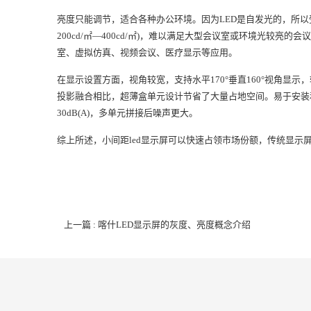
亮度只能调节，适合各种办公环境。因为LED是自发光的，所以
200cd/㎡—400cd/㎡)，难以满足大型会议室或环境光较
室、虚拟仿真、视频会议、医疗显示等应用。
在显示设置方面，视角较宽，支持水平170°垂直160°视角
投影融合相比，超薄盒单元设计节省了大量占地空间。易于安装和
30dB(A)，多单元拼接后噪声更大。
综上所述，小间距led显示屏可以快速占领市场份额，传统显示
上一篇 : 喀什LED显示屏的灰度、亮度概念介绍