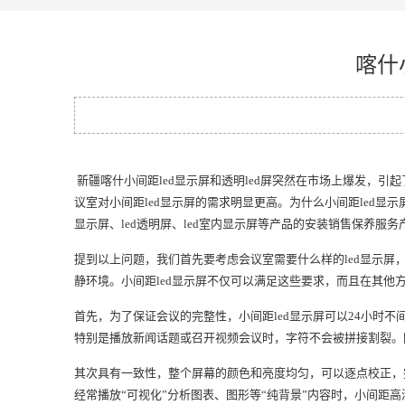
喀什
新疆喀什小间距led显示屏和透明led屏突然在市场上爆发，
议室对小间距led显示屏的需求明显更高。为什么小间距led显
显示屏、led透明屏、led室内显示屏等产品的安装销售保养服
提到以上问题，我们首先要考虑会议室需要什么样的led显示
静环境。小间距led显示屏不仅可以满足这些要求，而且在其他
首先，为了保证会议的完整性，小间距led显示屏可以24小时
特别是播放新闻话题或召开视频会议时，字符不会被拼接割裂。同
其次具有一致性，整个屏幕的颜色和亮度均匀，可以逐点校正，完
经常播放“可视化”分析图表、图形等“纯背景”内容时，小间距高