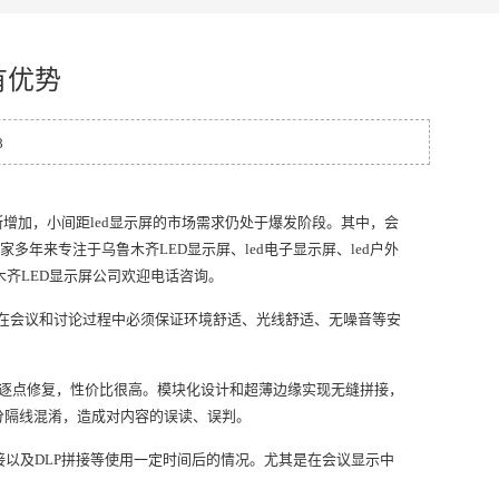
有优势
8
断增加，小间距led显示屏的市场需求仍处于爆发阶段。其中，会
年来专注于乌鲁木齐LED显示屏、led电子显示屏、led户外
木齐LED显示屏公司欢迎电话咨询。
，在会议和讨论过程中必须保证环境舒适、光线舒适、无噪音等安
以逐点修复，性价比很高。模块化设计和超薄边缘实现无缝拼接，
格分隔线混淆，造成对内容的误读、误判。
接以及DLP拼接等使用一定时间后的情况。尤其是在会议显示中